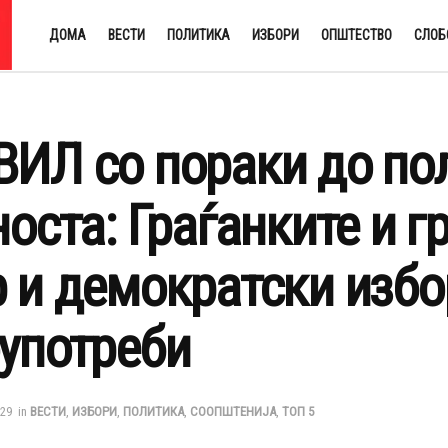
ДОМА
ВЕСТИ
ПОЛИТИКА
ИЗБОРИ
ОПШТЕСТВО
СЛОБ
ИЛ со пораки до пол
носта: Граѓанките и г
 и демократски избор
употреби
:29
in
ВЕСТИ
,
ИЗБОРИ
,
ПОЛИТИКА
,
СООПШТЕНИЈА
,
ТОП 5