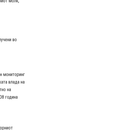
ниот молк,
лучени во
н мониторинг
ката влада на
тно на
08 година
о
борниот