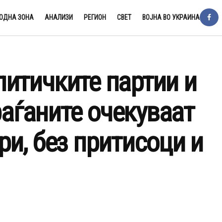
ОДНА ЗОНА
АНАЛИЗИ
РЕГИОН
СВЕТ
ВОЈНА ВО УКРАИНА
итичките партии и
раѓаните очекуваат
и, без притисоци и