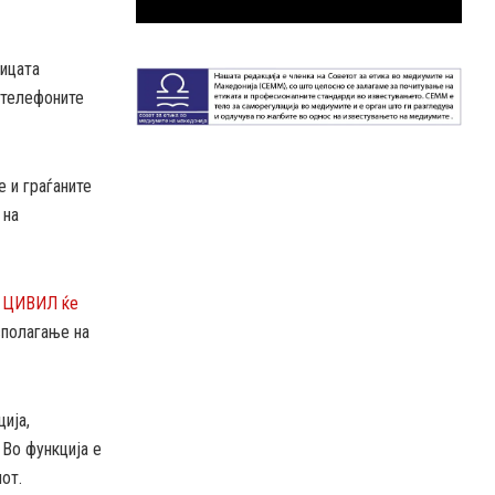
ницата
а телефоните
 и граѓаните
на
,
ЦИВИЛ ќе
асполагање на
ија,
 Во функција е
от.