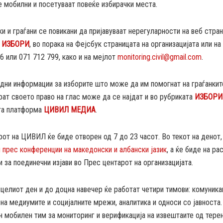
е мобилни и посетуваат повеќе избирачки места.
ки и граѓани се повикани да пријавуваат нерегуларности на веб стра
 ИЗБОРИ
, во порака на Фејсбук страницата на организацијата или н
6 или 071 712 799, како и на мејлот
monitoring.civil@gmail.com
.
дни информации за изборите што може да им помогнат на граѓанките
рат своето право на глас може да се најдат и во рубриката
ИЗБОРИ
та платформа
ЦИВИЛ МЕДИА
.
от на ЦИВИЛ ќе биде отворен од 7 до 23 часот. Во текот на денот
 прес конференции на македонски и албански јазик
, а ќе биде на р
 за поединечни изјави во Прес центарот на организацијата.
 целиот ден и до доцна навечер ќе работат четири тимови: комуникац
на медиумите и социјалните мрежи, аналитика и односи со јавноста.
н мобилен тим за мониторинг и верификација на извештаите од терен