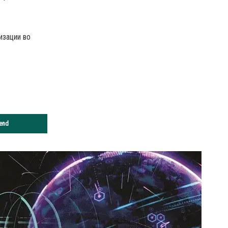
изации во
end