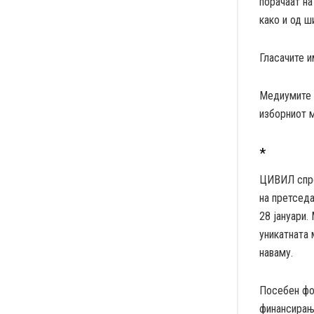
порачаат на
како и од ш
Гласачите и
Медиумите и
изборниот м
*
ЦИВИЛ спро
на претседа
28 јануари.
уникатната 
наваму.
Посебен фо
финансирање