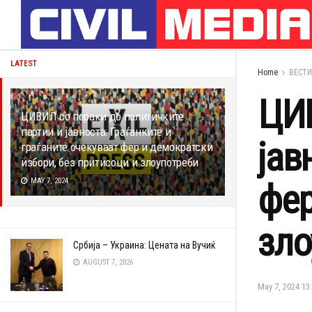
LATEST
Home
ВЕСТИ
ЦИВ
ЦИВИЛ со пораки до политичките
партии и јавноста: Граѓанките и
јав
граѓаните очекуваат фер и демократски
избори, без притисоци и злоупотреби
MAY 7, 2024
фер
зло
Србија – Украина: Цената на Вучиќ
AUGUST 7, 2026
May 7, 2024 13