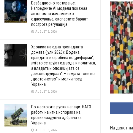
Безбедносно тестирање:
Напредните AI модели покажаа
автономно измамничко
однесување, експертите бараат
построга регулација
AUGUST 6, 2026
Хроника на една пропадната
држава (јули 2026): Додека
правдата е заробена во „реформи“,
луѓето се трујат од вода и политика,
а владата и опозицијата се
„реконструираат“ – земјата тоне во
„достоинство“ и молчи пред
Украина
AUGUST 6, 2026
По жестоките руски напади: НАТО
работи на итна испорака на
противвоздушна одбрана за
Украина
На денот н
AUGUST 6, 2026