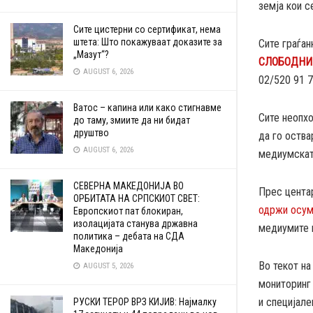
земја кои с
Сите цистерни со сертификат, нема
штета: Што покажуваат доказите за
Сите граѓан
„Мазут“?
СЛОБОДНИ
AUGUST 6, 2026
02/520 91 7
Ватос – капина или како стигнавме
Сите неопхо
до таму, змиите да ни бидат
друштво
да го оства
AUGUST 6, 2026
медиумска
СЕВЕРНА МАКЕДОНИЈА ВО
Прес центар
ОРБИТАТА НА СРПСКИОТ СВЕТ:
одржи осум
Европскиот пат блокиран,
изолацијата станува државна
медиумите и
политика – дебата на СДА
Македонија
Во текот на
AUGUST 5, 2026
мониторинг 
и специјале
РУСКИ ТЕРОР ВРЗ КИЈИВ: Најмалку