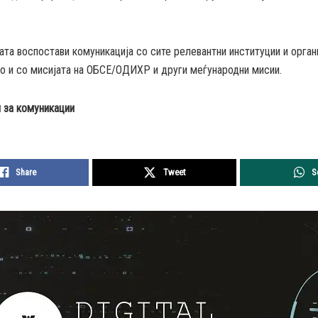
ата воспостави комуникација со сите релевантни институции и орган
ко и со мисијата на ОБСЕ/ОДИХР и други меѓународни мисии.
за комуникации
Share
Tweet
S