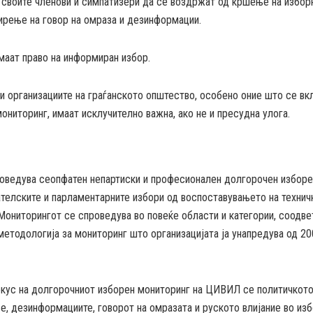
 своите членови и симпатизери да се воздржат од кршење на избор
ирење на говор на омраза и дезинформации.
маат право на информиран избор.
 организациите на граѓанското општество, особено оние што се вк
ониторинг, имаат исклучително важна, ако не и пресудна улога.
ведува сеопфатен непартиски и професионален долгорочен изборе
телските и парламентарните избори од воспоставувањето на технич
 Мониторингот се спроведува во повеќе области и категории, соодве
методологија за мониторинг што организацијата ја унапредува од 20
кус на долгорочниот изборен мониторинг на ЦИВИЛ се политичкот
, дезинформациите, говорот на омразата и руското влијание во из