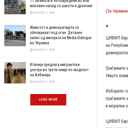
17 загинати и 44 повредени во нов
масовен напад со ракети и дронови
(
За термини
AUGUST 5, 2026
*
Животот и демократијата се
обновуваат под оган: Детален
ЦИВИЛ бара 
запис од мисијата на Media Dialogue
во Украина
на Републик
AUGUST 4, 2026
демократски
Италија предлага мигрантски
Граѓанките 
центри во трети земји по моделот
на Албанија
Ништо пома
AUGUST 4, 2026
Изборите го
граѓанките 
LOAD MORE
и морална 
ЦИВИЛ бара 