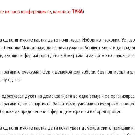
те на прес конференциите, кликнете
ТУКА
)
од политичките партии да го почитуваат Изборниот законик, Уставо
а Северна Македонија, да го почитуваат изборниот молк и да придо
, законит и фер изборен ден на 8 мај, како и за време на гласањето 
и граѓаните очекуваат фер и демократски избори, без притисоци и з
лку од тоа.
 одразуваат духот на демократијата во една земја и се организираа
и граѓаните, не за партиите. Затоа, секој учесник во изборниот проце
обврска да придонесе кон фер и демократски изборен процес.
од политичките партии да ги почитуваат демократските принципи и