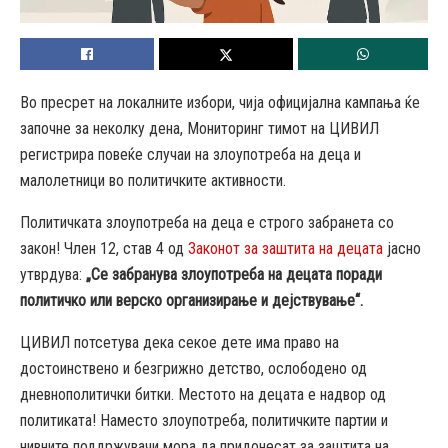
Во пресрет на локалните избори, чија официјална кампања ќе
започне за неколку дена, Мониторинг тимот на ЦИВИЛ
регистрира повеќе случаи на злоупотреба на деца и
малолетници во политичките активности.
Политичката злоупотреба на деца е строго забранета со
закон! Член 12, став 4 од
Законот за заштита на децата
јасно
утврдува:
„Се забранува злоупотреба на децата поради
политичко или верско организирање и дејствување“.
ЦИВИЛ потсетува дека секое дете има право на
достоинствено и безгрижно детство, ослободено од
дневнополитички битки. Местото на децата е надвор од
политиката! Наместо злоупотреба, политичките партии и
нивните поддржувачи мора да придонесат за заштита на