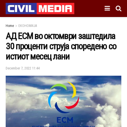
Home
ЕКОНОМИЈА
АД ЕСМ во октомври заштедила
30 проценти струја споредено со
истиот месец лани
December 7, 2022 11:44