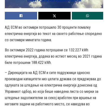
АД ЕСМ во октомври потрошило 30 проценти помалку
електрична енергија во текот на своето работење споредено
со октомври минатата година.
Во октомври 2022 година потрошени се 132.227 kWh
електрична енергија, додека во истиот месец во 2021 година
биле потрошени 188.422 kWh.
– Дирекцијата на АД ЕСМ и сите подружници односно
производни капацитети низ целата држава се придржуваа до
одлуката за штедење на електрична енергија донесена од
Управниот одбор, во која беше наведена листа со мерки за
штедење задолжителни за секој вработен при вршење на
неговите задачи на работниото место, се наведува во