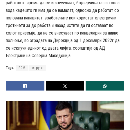
работното време да се исклучуваат, бојлерчињата за топла
вода кадешто ги има да се намалат, односно да работат со
половина капацитет, вработените кои користат електрични
тротинети за до работа и назад истите да ги оставаат во
холот-приземје, да не се внесуваат по канцеларии за нивно
полнење, во зградата на Дирекција од 1 декември 2022г да
се исклучи едниот од двата лифта, соопштија од АД
Електрани на Северна Македонија.
Tags:
ЕСМ
струја