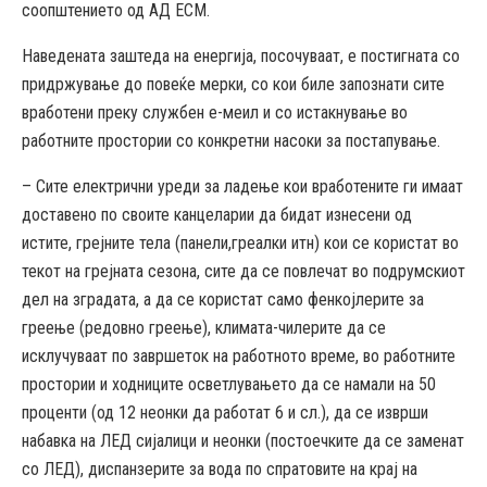
соопштението од АД ЕСМ.
Наведената заштеда на енергија, посочуваат, е постигната со
придржување до повеќе мерки, со кои биле запознати сите
вработени преку службен е-меил и со истакнување во
работните простории со конкретни насоки за постапување.
– Сите електрични уреди за ладење кои вработените ги имаат
доставено по своите канцеларии да бидат изнесени од
истите, грејните тела (панели,греалки итн) кои се користат во
текот на грејната сезона, сите да се повлечат во подрумскиот
дел на зградата, а да се користат само фенкојлерите за
греење (редовно греење), климата-чилерите да се
исклучуваат по завршеток на работното време, во работните
простории и ходниците осветлувањето да се намали на 50
проценти (од 12 неонки да работат 6 и сл.), да се изврши
набавка на ЛЕД сијалици и неонки (постоечките да се заменат
со ЛЕД), диспанзерите за вода по спратовите на крај на