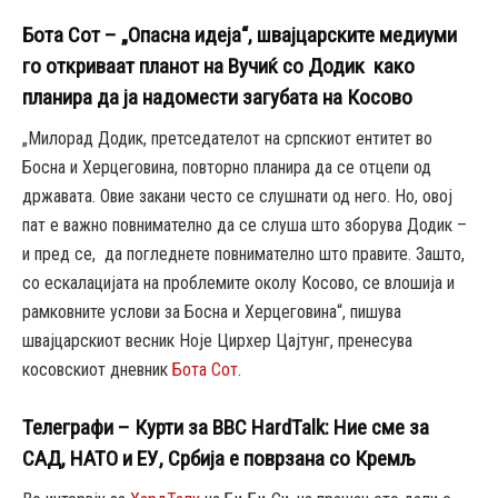
Бота Сот – „Опасна идеја“, швајцарските медиуми
го откриваат планот на Вучиќ со Додик како
планира да ја надомести загубата на Косово
„Милорад Додик, претседателот на српскиот ентитет во
Босна и Херцеговина, повторно планира да се отцепи од
државата. Овие закани често се слушнати од него. Но, овој
пат е важно повнимателно да се слуша што зборува Додик –
и пред се, да погледнете повнимателно што правите. Зашто,
со ескалацијата на проблемите околу Косово, се влошија и
рамковните услови за Босна и Херцеговина“, пишува
швајцарскиот весник Ноје Цирхер Цајтунг, пренесува
косовскиот дневник
Бота Сот
.
Телеграфи – Курти за BBC HardTalk: Ние сме за
САД, НАТО и ЕУ, Србија е поврзана со Кремљ