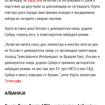
Во интервју за
ХардТалк
на Би-Би-Си, на прашањето дали е
подготвен да дејствува за деескалација на ситуацијата, Курти
повтори дека поради оваа причина понудил и предвремени
избори во четирите северни општини.
Курти истакна дека Косово е демократска земја, додека
Србија, според него, е поавтократски хибриден режим.
„Вучиќ ме напаѓа секој ден, понекогаш и неколку пати на ден,
но Косово е демократска земја, со прозападна ориентација,
според Транспаренси Интернешнл, за Фридом Хаус, Косово е
демократска земја, додека Србија е прилично автократски
хибриден режим. па ние сме про-ЕУ, про-НАТО и про-САД.
Србија е многу поврзана со Кремљ“, рече Курти, пренесува
Телеграфи
.
АЛБАНИЈА