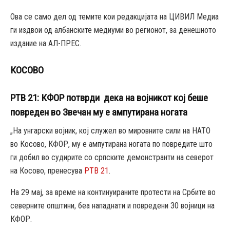
Ова се само дел од темите кои редакцијата на ЦИВИЛ Медиа
ги издвои од албанските медиуми во регионот, за денешното
издание на АЛ-ПРЕС.
КОСОВО
РТВ 21: КФОР потврди дека на војникот кој беше
повреден во Звечан му е ампутирана ногата
„На унгарски војник, кој служел во мировните сили на НАТО
во Косово, КФОР, му е ампутирана ногата по повредите што
ги добил во судирите со српските демонстранти на северот
на Косово, пренесува
РТВ 21
.
На 29 мај, за време на континуираните протести на Србите во
северните општини, беа нападнати и повредени 30 војници на
КФОР.