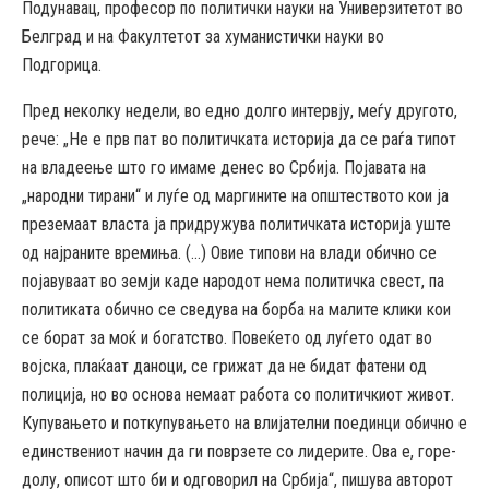
Подунавац, професор по политички науки на Универзитетот во
Белград и на Факултетот за хуманистички науки во
Подгорица.
Пред неколку недели, во едно долго интервју, меѓу другото,
рече: „Не е прв пат во политичката историја да се раѓа типот
на владеење што го имаме денес во Србија. Појавата на
„народни тирани“ и луѓе од маргините на општеството кои ја
преземаат власта ја придружува политичката историја уште
од најраните времиња. (…) Овие типови на влади обично се
појавуваат во земји каде народот нема политичка свест, па
политиката обично се сведува на борба на малите клики кои
се борат за моќ и богатство. Повеќето од луѓето одат во
војска, плаќаат даноци, се грижат да не бидат фатени од
полиција, но во основа немаат работа со политичкиот живот.
Купувањето и поткупувањето на влијателни поединци обично е
единствениот начин да ги поврзете со лидерите. Ова е, горе-
долу, описот што би и одговорил на Србија“, пишува авторот