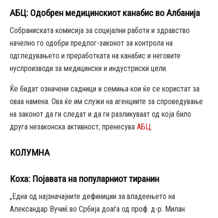
АБЦ: Одобрен медицинскиот канабис во Албанија
Собраниската комисија за социјални работи и здравство
начелно го одобри предлог-законот за контрола на
одгледувањето и преработката на канабис и неговите
нуспроизводи за медицински и индустриски цели.
Ќе бидат означени садници и семиња кои ќе се користат за
оваа намена. Ова ќе им служи на агенциите за спроведување
на законот да ги следат и да ги разликуваат од која било
друга незаконска активност, пренесува
АБЦ
.
КОЛУМНА
Коха: Појавата на популарниот тиранин
„Една од најзначајните дефиниции за владеењето на
Александар Вучиќ во Србија доаѓа од проф. д-р. Милан