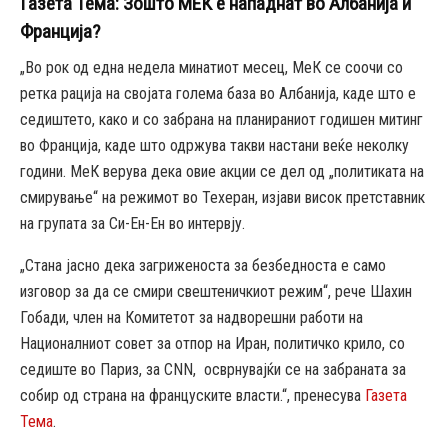
Газета Тема: Зошто МЕК е нападнат во Албанија и
Франција?
„Во рок од една недела минатиот месец, МеК се соочи со
ретка рација на својата голема база во Албанија, каде што е
седиштето, како и со забрана на планираниот годишен митинг
во Франција, каде што одржува такви настани веќе неколку
години. МеК верува дека овие акции се дел од „политиката на
смирување“ на режимот во Техеран, изјави висок претставник
на групата за Си-Ен-Ен во интервју.
„Стана јасно дека загриженоста за безбедноста е само
изговор за да се смири свештеничкиот режим“, рече Шахин
Гобади, член на Комитетот за надворешни работи на
Националниот совет за отпор на Иран, политичко крило, со
седиште во Париз, за CNN, осврнувајќи се на забраната за
собир од страна на француските власти.“, пренесува
Газета
Тема
.