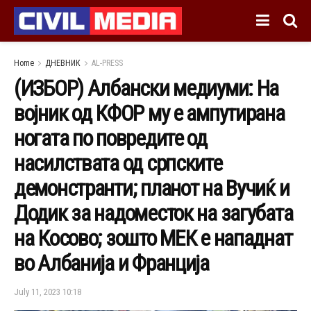
Home
ДНЕВНИК
AL-PRESS
(ИЗБОР) Албански медиуми: На
војник од КФОР му е ампутирана
ногата по повредите од
насилствата од српските
демонстранти; планот на Вучиќ и
Додик за надоместок на загубата
на Косово; зошто МЕК е нападнат
во Албанија и Франција
July 11, 2023 10:18