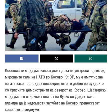
Косовските медиуми известуваат дека на унгарски војник од
мировните сили на НАТО во Косово, КФОР, му е ампутирана
ногата како последица повредите што ги добил во судирите
со српските демонстранти на северот на Косово. Швајцарски
медиуми го откриваат планот на Вучиќ со Додик како
планира да ја надомести загубата на Косово, пренесуваат
косовските медиуми.