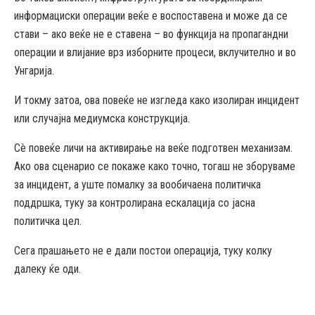
информациски операции веќе е воспоставена и може да се
стави – ако веќе не е ставена – во функција на пропагандни
операции и влијание врз изборните процеси, вклучително и во
Унгарија.
И токму затоа, ова повеќе не изгледа како изолиран инцидент
или случајна медиумска конструкција.
Сè повеќе личи на активирање на веќе подготвен механизам.
Ако ова сценарио се покаже како точно, тогаш не зборуваме
за инцидент, а уште помалку за вообичаена политичка
поддршка, туку за контролирана ескалација со јасна
политичка цел.
Сега прашањето не е дали постои операција, туку колку
далеку ќе оди.