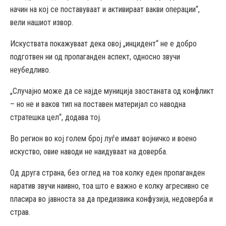
начин на кој се поставуваат и активираат вакви операции“,
вели нашиот извор.
Искуствата покажуваат дека овој „инцидент“ не е добро
подготвен ни од пропаганден аспект, односно звучи
неубедливо.
„Случајно може да се најде муниција заостаната од конфликт
– но не и ваков тип на поставен материјал со наводна
стратешка цел“, додава тој.
Во регион во кој голем број луѓе имаат војничко и воено
искуство, овие наводи не наидуваат на доверба.
Од друга страна, без оглед на тоа колку еден пропаганден
наратив звучи наивно, тоа што е важно е колку агресивно се
пласира во јавноста за да предизвика конфузија, недоверба и
страв.