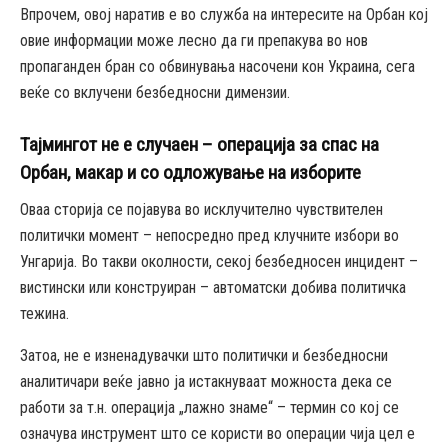
Впрочем, овој наратив е во служба на интересите на Орбан кој
овие информации може лесно да ги препакува во нов
пропаганден бран со обвинувања насочени кон Украина, сега
веќе со вклучени безбедносни димензии.
Тајмингот не е случаен – операција за спас на
Орбан, макар и со одложување на изборите
Оваа сторија се појавува во исклучително чувствителен
политички момент – непосредно пред клучните избори во
Унгарија. Во такви околности, секој безбедносен инцидент –
вистински или конструиран – автоматски добива политичка
тежина.
Затоа, не е изненадувачки што политички и безбедносни
аналитичари веќе јавно ја истакнуваат можноста дека се
работи за т.н. операција „лажно знаме“ – термин со кој се
означува инструмент што се користи во операции чија цел е