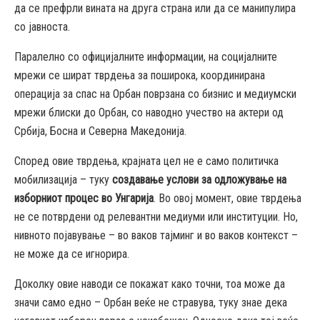
да се префрли вината на друга страна или да се манипулира
со јавноста.
Паралелно со официјалните информации, на социјалните
мрежи се шират тврдења за поширока, координирана
операција за спас на Орбан поврзана со бизнис и медиумски
мрежи блиски до Орбан, со наводно учество на актери од
Србија, Босна и Северна Македонија.
Според овие тврдења, крајната цел не е само политичка
мобилизација – туку
создавање услови за одложување на
изборниот процес во Унгарија
. Во овој момент, овие тврдења
не се потврдени од релевантни медиуми или институции. Но,
нивното појавување – во ваков тајминг и во ваков контекст –
не може да се игнорира.
Доколку овие наводи се покажат како точни, тоа може да
значи само едно – Орбан веќе не стравува, туку знае дека