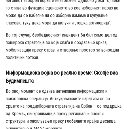
неговиот изборен пораз е неизбежен. Односно дека тој веќе
го става во функција сценариото во кое изборниот пораз не
може да се избегне ни со изборна измама и купување
гласови, туку дека мора да вклучи и „тешка артилерија“.
Во тој случај, безбедносниот инцидент би бил само дел од
поширока стратегија во која спаѓа и создавање криза,
мобилизација преку страв, и отворање простор за вонредни
политички потези.
Информациска војна во реално време:
Скопје виа
Будимпешта
Во овој момент се одвива интензивна информациска и
психолошка операција. Антиукраинските наративи се во
срцето на предизборната стратегија на Орбан – со поддршка
од Кремљ, синхронизација преку регионални прокси
структури, и засилување преку глобалната крајна десница,
вклучително и
MAGA
мрежите.