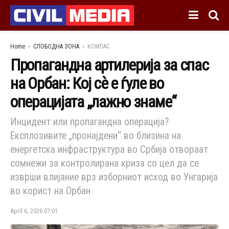
Home
СЛОБОДНА ЗОНА
КОМПАС
Пропагандна артилерија за спас
на Орбан: Кој сѐ е ѓуле во
операцијата „лажно знаме“
Инцидент или пропагандна операција?
Експлозивите „пронајдени“ во близина на
енергетска инфраструктура во Србија отвораат
сомнежи за контролирана криза со цел да се
изврши влијание врз изборниот исход во Унгарија
во корист на Орбан
April 6, 2026 07:01