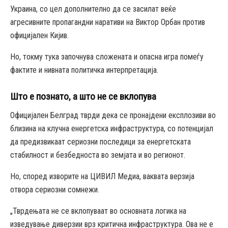
Украина, со цел дополнително да се засилат веќе
агресивните пропагандни наративи на Виктор Орбан против
официјален Кијив.
Но, токму тука започнува сложената и опасна игра помеѓу
фактите и нивната политичка интерпретација.
Што е познато, а што не се вклопува
Официјален Белград тврди дека се пронајдени експлозиви во
близина на клучна енергетска инфраструктура, со потенцијал
да предизвикаат сериозни последици за енергетската
стабилност и безбедноста во земјата и во регионот.
Но, според изворите на ЦИВИЛ Медиа, ваквата верзија
отвора сериозни сомнежи.
„Тврдењата не се вклопуваат во основната логика на
изведување диверзии врз критична инфраструктура. Ова не е