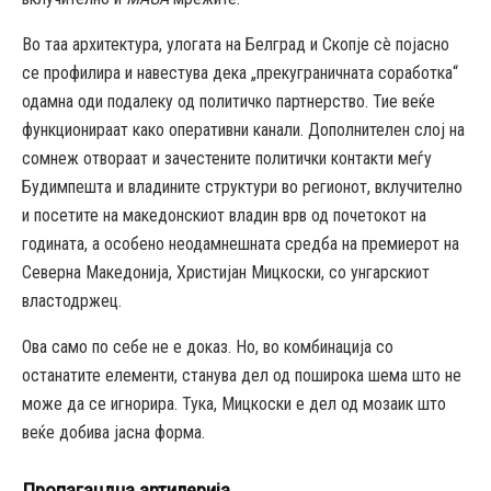
Во таа архитектура, улогата на Белград и Скопје сè појасно
се профилира и навестува дека „прекуграничната соработка“
одамна оди подалеку од политичко партнерство. Тие веќе
функционираат како оперативни канали. Дополнителен слој на
сомнеж отвораат и зачестените политички контакти меѓу
Будимпешта и владините структури во регионот, вклучително
и посетите на македонскиот владин врв од почетокот на
годината, а особено неодамнешната средба на премиерот на
Северна Македонија, Христијан Мицкоски, со унгарскиот
властодржец.
Ова само по себе не е доказ. Но, во комбинација со
останатите елементи, станува дел од поширока шема што не
може да се игнорира. Тука, Мицкоски е дел од мозаик што
веќе добива јасна форма.
Пропагандна артилерија