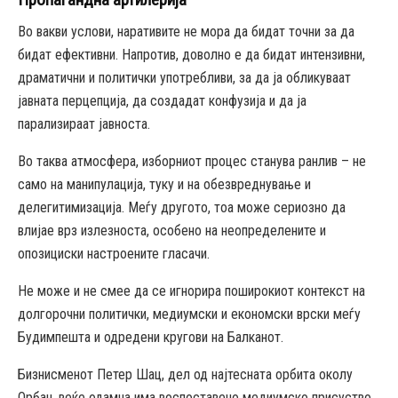
Во вакви услови, наративите не мора да бидат точни за да
бидат ефективни. Напротив, доволно е да бидат интензивни,
драматични и политички употребливи, за да ја обликуваат
јавната перцепција, да создадат конфузија и да ја
парализираат јавноста.
Во таква атмосфера, изборниот процес станува ранлив – не
само на манипулација, туку и на обезвреднување и
делегитимизација. Меѓу другото, тоа може сериозно да
влијае врз излезноста, особено на неопределените и
опозициски настроените гласачи.
Не може и не смее да се игнорира поширокиот контекст на
долгорочни политички, медиумски и економски врски меѓу
Будимпешта и одредени кругови на Балканот.
Бизнисменот Петер Шац, дел од најтесната орбита околу
Орбан, веќе одамна има воспоставено медиумско присуство