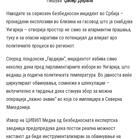
Пишува:
Џабир Дерала
Наводите за сериозен безбедносен инцидент во Србија –
пронајдени експлозиви во близина на гасовод што ја снабдува
Унгарија – отворија простор не само за алармантни прашања,
туку и за опасни наративи со потенцијал да влијаат врз
политичките процеси во регионот.
Според лондонски „Гардијан“, инцидентот избива само
неколку дена пред парламентарните избори во Унгарија, што
веднаш ја подигна политичката температура. Во јавноста веќе
циркулираат обвинувања, сомнежи и шпекулации –
вклучително и тврдења дека станува збор за можна
операција „лажно знаме“ во која се имплицира и Северна
Македонија.
Извор на ЦИВИЛ Медиа од безбедносната експертска
заедница предупредува дека постои реална можност
настанот да биде инструментализиран за обвинување на