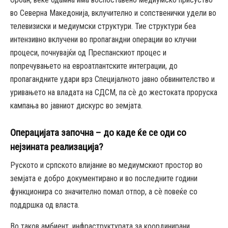
во Северна Македонија, вклучително и сопственички удели во
телевизиски и медиумски структури. Тие структури беа
интензивно вклучени во пропагандни операции во клучни
процеси, почнувајќи од Преспанскиот процес и
попречувањето на евроатлантските интеграции, до
пропагандните удари врз Специјалното јавно обвинителство и
уривањето на владата на СДСМ, па сѐ до жестоката проруска
кампања во јавниот дискурс во земјата.
Операцијата започна – до каде ќе се оди со
нејзината реализација?
Руското и српското влијание во медиумскиот простор во
земјата е добро документирано и во последните години
функционира со значително помал отпор, а сѐ повеќе со
поддршка од власта.
Во таков амбиент, инфраструктурата за координирани