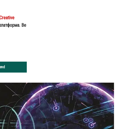
Creative
 платформа. Ве
end