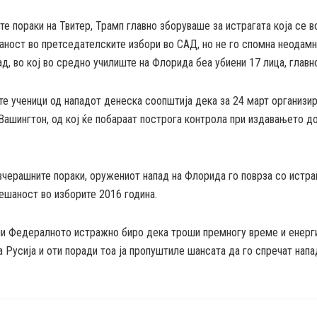
е пораки на Твитер, Трамп главно зборуваше за истрагата која се в
аност во претседателските избори во САД, но не го спомна неодам
д, во кој во средно училиште на Флорида беа убиени 17 лица, главн
е ученици од нападот денеска соопштија дека за 24 март организи
Вашингтон, од кој ќе побараат построга контрола при издавањето д
вчерашните пораки, оружениот напад на Флорида го поврза со истра
ешаност во изборите 2016 година.
ни Федералното истражно биро дека троши премногу време и енерги
а Русија и оти поради тоа ја пропуштиле шансата да го спречат напа