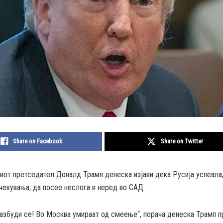
Share on Facebook
Share on Twitter
иот претседател Доналд Трамп денеска изјави дека Русија успеала,
чекувања, да посее неслога и неред во САД.
азбуди се! Во Москва умираат од смеење“, порача денеска Трамп п