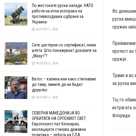
По жестоките руски напади: НАТО
Во денешнит
работи на итна испорака на
противвоздушна одбрана за
руска вмеш
Украина
оружен напа
AUGUST 6, 2026
Преќивеанит
Сите цистерни со сертификат, нема
штета: Што покажуваат доказите за
протест во 
„Мазут“?
оружје.
AUGUST 6, 2026
Трамп и во 
Ватос – капина или како стигнавме
за руска вм
до таму, змиите да ни бидат
друштво
AUGUST 6, 2026
Тој го обви
истрагата з
СЕВЕРНА МАКЕДОНИЈА ВО
Флорида.
ОРБИТАТА НА СРПСКИОТ СВЕТ:
Европскиот пат блокиран,
изолацијата станува државна
политика – дебата на СДА