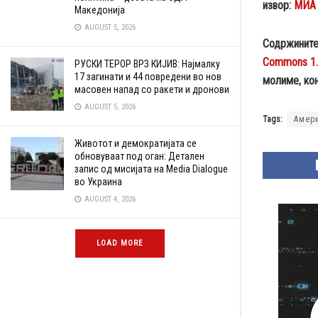
извор:
МИА
Македонија
AUGUST 5, 2026
Содржините
Commons 1
РУСКИ ТЕРОР ВРЗ КИЈИВ: Најмалку
17 загинати и 44 повредени во нов
молиме, кон
масовен напад со ракети и дронови
AUGUST 5, 2026
Tags:
Амер
Животот и демократијата се
обновуваат под оган: Детален
запис од мисијата на Media Dialogue
во Украина
AUGUST 4, 2026
LOAD MORE