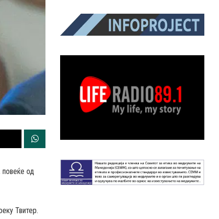
 повеќе од
реку Твитер.