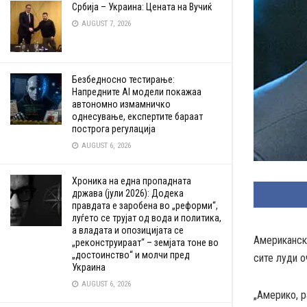
Србија – Украина: Цената на Вучиќ
AUGUST 7, 2026
Безбедносно тестирање:
Напредните AI модели покажаа
автономно измамничко
однесување, експертите бараат
построга регулација
AUGUST 6, 2026
Хроника на една пропадната
држава (јули 2026): Додека
правдата е заробена во „реформи“,
луѓето се трујат од вода и политика,
а владата и опозицијата се
Американск
„реконструираат“ – земјата тоне во
„достоинство“ и молчи пред
сите луди о
Украина
AUGUST 6, 2026
„Америко, р