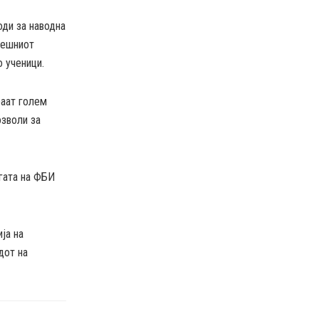
оди за наводна
нешниот
о ученици.
раат голем
озволи за
гата на ФБИ
ја на
дот на