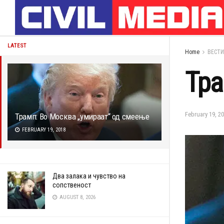
LATEST
Home
ВЕСТИ
Тра
February 19, 2
Трамп: Во Москва „умираат“ од смеење
FEBRUARY 19, 2018
Два залaка и чувство на
сопственост
AUGUST 8, 2026