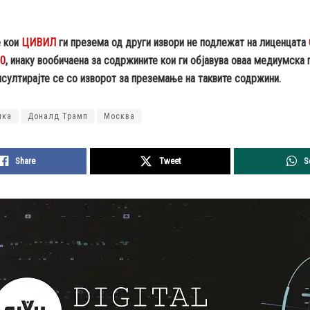
 кои
ЦИВИЛ
ги презема од други извори не подлежат на лиценцата
.0
, инаку вообичаена за содржините кои ги објавува оваа медиумска
султирајте се со изворот за преземање на таквите содржини.
ика
Доналд Трамп
Москва
Share
Tweet
S