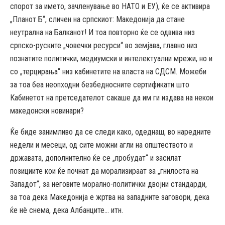
спорот за името, зачленување во НАТО и ЕУ), ќе се активира
„Планот Б“, сличен на српскиот: Македонија да стане
неутрална на Балканот! И тоа повторно ќе се одвива низ
српско-руските „човечки ресурси“ во земјава, главно низ
познатите политички, медиумски и интелектуални мрежи, но и
со „терцирања“ низ кабинетите на власта на СДСМ. Можеби
за тоа беа неопходни безбедносните сертификати што
Кабинетот на претседателот сакаше да им ги издава на некои
македонски новинари?
Ќе биде занимливо да се следи како, одеднаш, во наредните
недели и месеци, од сите можни агли на општеството и
државата, дополнително ќе се „пробудат“ и засилат
позициите кои ќе почнат да морализираат за „гнилоста на
Западот“, за неговите морално-политички двојни стандарди,
за тоа дека Македонија е жртва на западните заговори, дека
ќе нè снема, дека Албанците… итн.