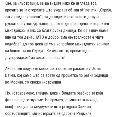
Еве, за илустрација, за да видите како ќе изгледа тоа,
прочитајте ја сторијата што вчера ја објави off.net.mk („Сирија,
лаги и видеоклипови“), за да видите како вешто делува
руската спутник-државна пропаганда преведена на коректен
македонски јазик, со блага руска дикција. Ќе се занимаваме
ние од тоа дека „НАТО е добро, ама неутралноста е уште
подобра“, до тоа дека ќе сме испраќале македонски војници
на боиштата во Сирија… Ќе има во тој пропаганден
„супермаркет“ за секого по нешто!
Ако не ми верувате мене, сега сè ќе ви раскаже и Јанко
Бачев, кој само што се врати од прошетка по разни ходници
во Москва, со свежи инструкции.
Но, истовремено, гледам дека и Владата разбира за која
фаза се подготвуваме. На пример, на минатата викенд-
конференција за медиумите што ја одржа Заев со
соработниците, министерката за одбрана Радмила