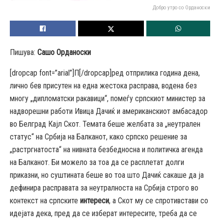
Добро утро со Орданоски
Пишува:
Сашо Орданоски
[dropcap font=”arial”]П[/dropcap]ред отприлика година дена,
лично бев присутен на една жестока расправа, водена без
многу „дипломатски ракавици“, помеѓу српскиот министер за
надворешни работи Ивица Дачиќ и американскиот амбасадор
во Белград Кајл Скот. Темата беше желбата за „неутрален
статус“ на Србија на Балканот, како српско решение за
„растргнатоста“ на нивната безбедносна и политичка агенда
на Балканот. Би можело за тоа да се расплетат долги
приказни, но суштината беше во тоа што Дачиќ сакаше да ја
дефинира расправата за неутралноста на Србија строго во
контекст на српските
интереси
, а Скот му се спротивстави со
идејата дека, пред да се изберат интересите, треба да се