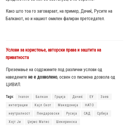
Како што тоа го заговараат, на пример, Дачиќ, Русите на
Балканот, но и нашиот омилен фалиран претседател.
Услови за користење, авторски права и заштита на
приватноста
Преземање на содржините под различни услови од
наведените
не е дозволено
, освен со писмена дозвола од
ЦИВИЛ.
Tags:
Ivanov
Балкан
Грција
Дачиќ
ЕУ
Заев
интеграции
Кајл Скот
Македонија
НАТО
неутралност
Пендаровски
Русија
САД
Србија
Хојт Ји
Џејмс Матис
Шекеринска