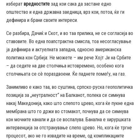
изберат
вредностите
зад кои сака да застане едно
општество и една државна заедница, врз кои, потоа, ќе ги
дефинира и брани своите интереси.
Се разбира, Дачиќ и Скот, и во таа прилика, не се согласија во
ставовите. Во една поапстрактна смисла, тоа несогласување
ја дефинира и актуелната западна, односно американска
политика кон Србија: Не можете – им рече Хојт Ји на Србите
– да седите на две столчиња истовремено, особено кога
столчињата се сè пораздвоени. Ќе паднете помеѓу, на газ.
Занимливо е како таа, во суштина, српско-руска геополитичка
позиција за „неутралност“ на Балканот, полека се симнува
накај Македонија, како што слепото црево, кога ќе пукне една
мембрана што го држи во стомакот, почнува да се симнува
кон мочните канали и да се воспалува. Банална е хируршката
интервенција за отстранување слепо црево. Но, кога ќе тргне
процесот, ако не го извадите на време, од компликациите