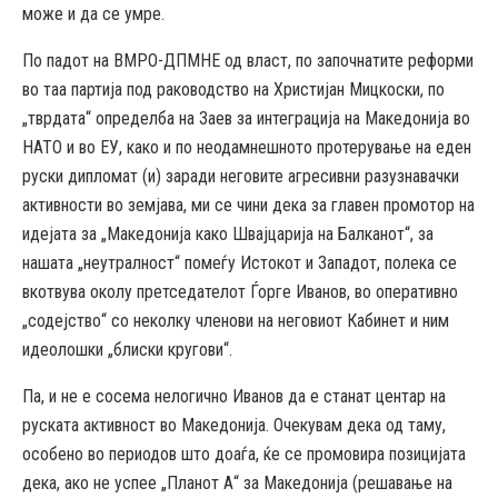
може и да се умре.
По падот на ВМРО-ДПМНЕ од власт, по започнатите реформи
во таа партија под раководство на Христијан Мицкоски, по
„тврдата“ определба на Заев за интеграција на Македонија во
НАТО и во ЕУ, како и по неодамнешното протерување на еден
руски дипломат (и) заради неговите агресивни разузнавачки
активности во земјава, ми се чини дека за главен промотор на
идејата за „Македонија како Швајцарија на Балканот“, за
нашата „неутралност“ помеѓу Истокот и Западот, полека се
вкотвува околу претседателот Ѓорге Иванов, во оперативно
„содејство“ со неколку членови на неговиот Кабинет и ним
идеолошки „блиски кругови“.
Па, и не е сосема нелогично Иванов да е станат центар на
руската активност во Македонија. Очекувам дека од таму,
особено во периодов што доаѓа, ќе се промовира позицијата
дека, ако не успее „Планот А“ за Македонија (решавање на