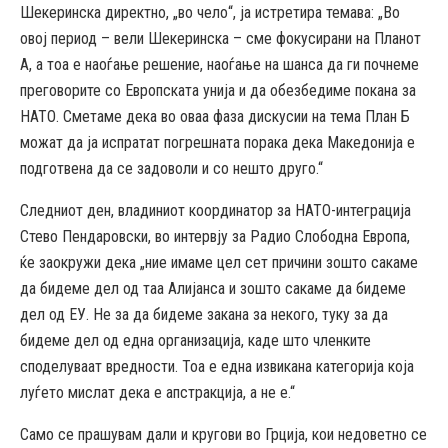
Шекеринска директно, „во чело“, ја истретира темава: „Во
овој период – вели Шекеринска – сме фокусирани на Планот
А, а тоа е наоѓање решение, наоѓање на шанса да ги почнеме
преговорите со Европската унија и да обезбедиме покана за
НАТО. Сметаме дека во оваа фаза дискусии на тема План Б
можат да ја испратат погрешната порака дека Македонија е
подготвена да се задоволи и со нешто друго.“
Следниот ден, владиниот координатор за НАТО-интеграција
Стево Пендаровски, во интервју за Радио Слободна Европа,
ќе заокружи дека „ние имаме цел сет причини зошто сакаме
да бидеме дел од таа Алијанса и зошто сакаме да бидеме
дел од ЕУ. Не за да бидеме закана за некого, туку за да
бидеме дел од една организација, каде што членките
споделуваат вредности. Тоа е една извикана категорија која
луѓето мислат дека е апстракција, а не е.“
Само се прашувам дали и кругови во Грција, кои недоветно се