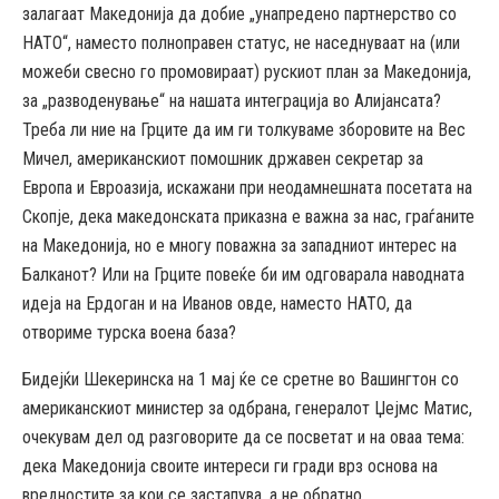
залагаат Македонија да добие „унапредено партнерство со
НАТО“, наместо полноправен статус, не наседнуваат на (или
можеби свесно го промовираат) рускиот план за Македонија,
за „разводенување“ на нашата интеграција во Алијансата?
Треба ли ние на Грците да им ги толкуваме зборовите на Вес
Мичел, американскиот помошник државен секретар за
Европа и Евроазија, искажани при неодамнешната посетата на
Скопје, дека македонската приказна е важна за нас, граѓаните
на Македонија, но е многу поважна за западниот интерес на
Балканот? Или на Грците повеќе би им одговарала наводната
идеја на Ердоган и на Иванов овде, наместо НАТО, да
отвориме турска воена база?
Бидејќи Шекеринска на 1 мај ќе се сретне во Вашингтон со
американскиот министер за одбрана, генералот Џејмс Матис,
очекувам дел од разговорите да се посветат и на оваа тема:
дека Македонија своите интереси ги гради врз основа на
вредностите за кои се застапува, а не обратно.