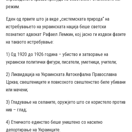
режим.
Еден од првите што ја виде „системската природа“ на
истребувањето на украинската нација беше светски
познатиот адвокат Рафаел Лемкин, кој јасно ги издвои фазите
на таквото истребување:
1) Од 1920 до 1926 година – убиство и затворање на
украински политички фигури, писатели, уметници, учители;
2) Ликвидација на Украинската Автокефална Православна
Црква; свештениците и повисокото свештенство биле убивани
или мачени;
3) Гладување на селаните, оружјето што се користело против
нив – глад;
4) Етничкото единство беше уништено со насилно
депортирање на Украинците.