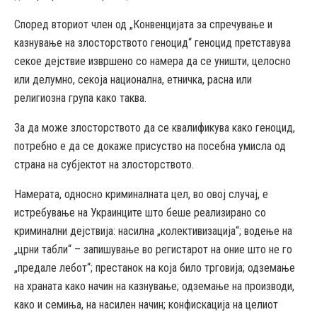
Според вториот член од „Конвенцијата за спречување и
казнување на злосторството геноцид“ геноцид претставува
секое дејствие извршено со намера да се уништи, целосно
или делумно, секоја национална, етничка, расна или
религиозна група како таква.
За да може злосторството да се квалификува како геноцид,
потребно е да се докаже присуство на посебна умисла од
страна на субјектот на злосторството.
Намерата, односно криминалната цел, во овој случај, е
истребување на Украинците што беше реализирано со
криминални дејствија: насилна „колективизација“; водење на
„црни табли“ – запишување во регистарот на оние што не го
„предале лебот“; престанок на која било трговија; одземање
на храната како начин на казнување; одземање на производи,
како и семиња, на насилен начин; конфискација на целиот