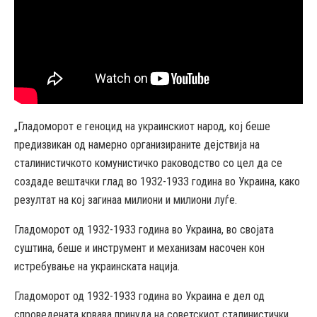
„Гладоморот е геноцид на украинскиот народ, кој беше
предизвикан од намерно организираните дејствија на
сталинистичкото комунистичко раководство со цел да се
создаде вештачки глад во 1932-1933 година во Украина, како
резултат на кој загинаа милиони и милиони луѓе.
Гладоморот од 1932-1933 година во Украина, во својата
суштина, беше и инструмент и механизам насочен кон
истребување на украинската нација.
Гладоморот од 1932-1933 година во Украина е дел од
спроведената крвава принуда на советскиот сталинистички