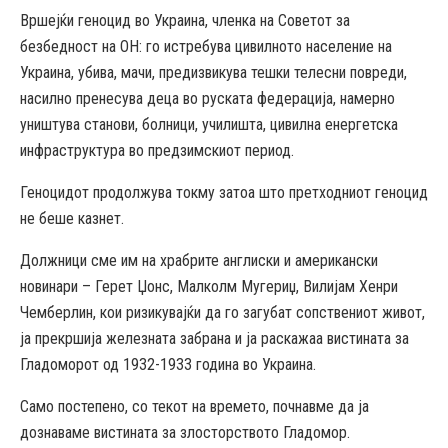
Вршејќи геноцид во Украина, членка на Советот за
безбедност на ОН: го истребува цивилното население на
Украина, убива, мачи, предизвикува тешки телесни повреди,
насилно пренесува деца во руската федерација, намерно
уништува станови, болници, училишта, цивилна енергетска
инфраструктура во предзимскиот период.
Геноцидот продолжува токму затоа што претходниот геноцид
не беше казнет.
Должници сме им на храбрите англиски и американски
новинари – Герет Џонс, Малколм Мугериџ, Вилијам Хенри
Чемберлин, кои ризикувајќи да го загубат сопствениот живот,
ја прекршија железната забрана и ја раскажаа вистината за
Гладоморот од 1932-1933 година во Украина.
Само постепено, со текот на времето, почнавме да ја
дознаваме вистината за злосторството Гладомор.