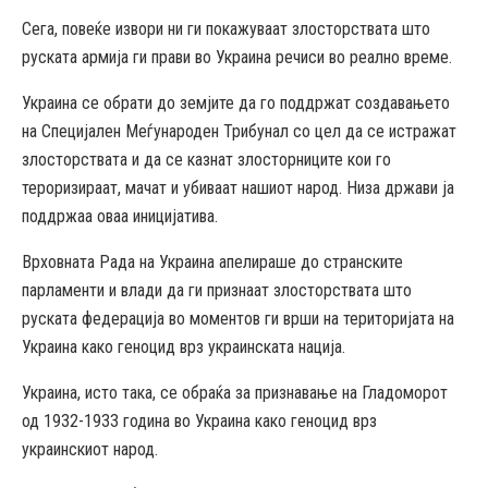
Сега, повеќе извори ни ги покажуваат злосторствата што
руската армија ги прави во Украина речиси во реално време.
Украина се обрати до земјите да го поддржат создавањето
на Специјален Меѓународен Трибунал со цел да се истражат
злосторствата и да се казнат злосторниците кои го
тероризираат, мачат и убиваат нашиот народ. Низа држави ја
поддржаа оваа иницијатива.
Врховната Рада на Украина апелираше до странските
парламенти и влади да ги признаат злосторствата што
руската федерација во моментов ги врши на територијата на
Украина како геноцид врз украинската нација.
Украина, исто така, се обраќа за признавање на Гладоморот
од 1932-1933 година во Украина како геноцид врз
украинскиот народ.