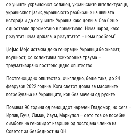
се уништи украинскиот селанец, украинските интелектуалци,
украинскиот јазик, украинското разбирање на нивната
историја и да се уништи Украина како целина. Ова беше
едноставно пресметано и примитивно: Нема народ, како
резултат нема држава, а резултатот – нема проблем“.
Џејмс Мејс истакна дека генерации Украинци ќе живеат,
всушност, со колективна психолошка траума –
трауматизирано постгеноцидно општество.
Постгеноцидно општество…очигледно, беше така, до 24
февруари 2022 година. Кога светот дозна за масовните
погребувања на Украинците, кои беа мачени од русите.
Поминаа 90 години од геноцидот наречен Гладомор, но сега –
Ирпин, Буча, Лиман, Изум, Мариупол – сето тоа се посебни
симболи на геноцидот извршен од постојана членка на
Советот за безбедност на ОН.