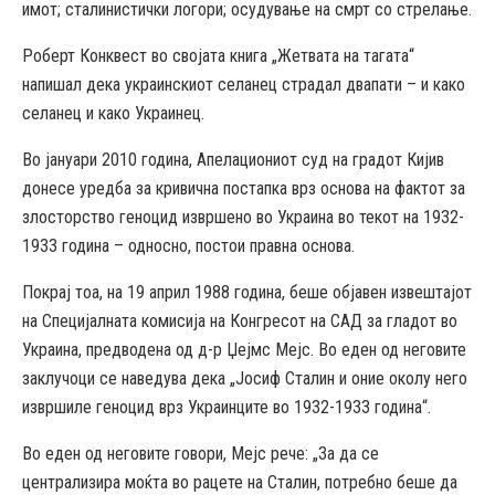
имот; сталинистички логори; осудување на смрт со стрелање.
Роберт Конквест во својата книга „Жетвата на тагата“
напишал дека украинскиот селанец страдал двапати – и како
селанец и како Украинец.
Во јануари 2010 година, Апелациониот суд на градот Кијив
донесе уредба за кривична постапка врз основа на фактот за
злосторство геноцид извршено во Украина во текот на 1932-
1933 година – односно, постои правна основа.
Покрај тоа, на 19 април 1988 година, беше објавен извештајот
на Специјалната комисија на Конгресот на САД за гладот во
Украина, предводена од д-р Џејмс Мејс. Во еден од неговите
заклучоци се наведува дека „Јосиф Сталин и оние околу него
извршиле геноцид врз Украинците во 1932-1933 година“.
Во еден од неговите говори, Мејс рече: „За да се
централизира моќта во рацете на Сталин, потребно беше да