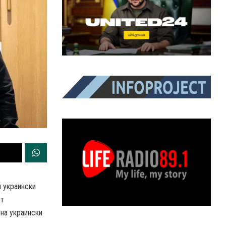
и украински
от
на украински