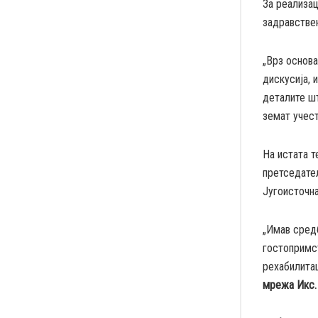
За реализац
задравствен
„Врз основа
дискусија, 
деталите шт
земат учест
На истата т
претседател
Југоисточна
„Имав средб
гостопримст
рехабилитац
мрежа Икс.