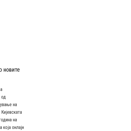
о новите
за
 од
дување на
 Кијевската
година на
а која онлајн