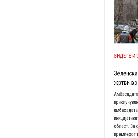
ВИДЕТЕ И 
Зеленски
жртви во
Амбасадата
приклучувањ
амбасадата
иницијатива
област. За 
премиерот н