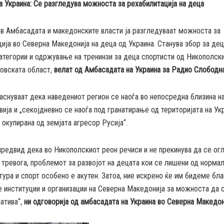
 Украина: Се разгледува можноста за рехабилитација на деца
в Амбасадата и македонските власти ја разгледуваат можноста за
ија во Северна Македонија на деца од Украина. Станува збор за дец
атегории и одржување на тренинзи за деца спортисти од Никополск
овската област,
велат од Амбасадата на Украина за Радио Слободна
аснуваат дека наведениот регион се наоѓа во непосредна близина на
вија и „секојдневно се наоѓа под гранатирање од територијата на Ук
окупирана од земјата агресор Русија“.
предвид дека во Никополскиот реон речиси и не прекинува да се ог
тревога, проблемот за развојот на децата кои се лишени од норма
тура и спорт особено е акутен. Затоа, ние искрено ќе им бидеме бла
 институции и организации на Северна Македонија за можноста да 
атива“,
ни одговорија од амбасадата на Украина во Северна Македон