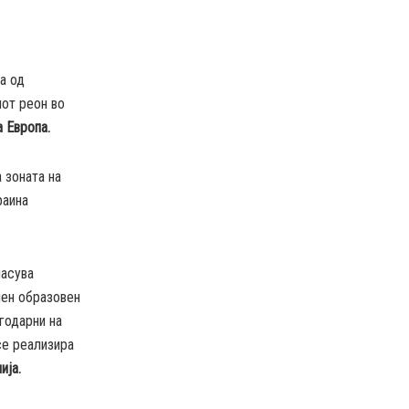
а од
иот реон во
 Европа.
 зоната на
раина
ласува
лен образовен
годарни на
се реализира
ија.