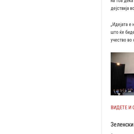
на тоа дека
дејствија во
„Идејата е 
што ќе биде
учество во 
ВИДЕТЕ И 
Зеленски 