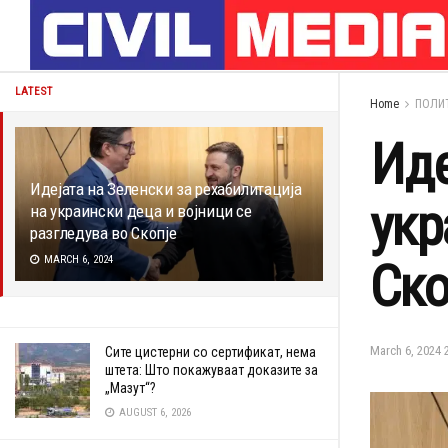
LATEST
Home
ПОЛИ
Иде
Идејата на Зеленски за рехабилитација
укр
на украински деца и војници се
разгледува во Скопје
MARCH 6, 2024
Ско
March 6, 2024 
Сите цистерни со сертификат, нема
штета: Што покажуваат доказите за
„Мазут“?
AUGUST 6, 2026