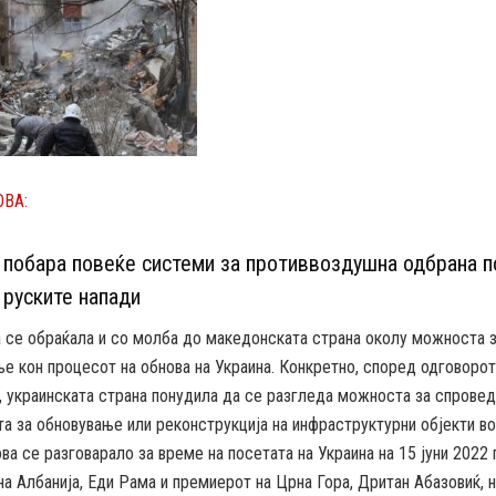
ОВА:
 побара повеќе системи за противвоздушна одбрана п
 руските напади
 се обраќала и со молба до македонската страна околу можноста 
е кон процесот на обнова на Украина. Конкретно, според одговорот
, украинската страна понудила да се разгледа можноста за спрове
та за обновување или реконструкција на инфраструктурни објекти во
ова се разговарало за време на посетата на Украина на 15 јуни 2022 
а Албанија, Еди Рама и премиерот на Црна Гора, Дритан Абазовиќ, н