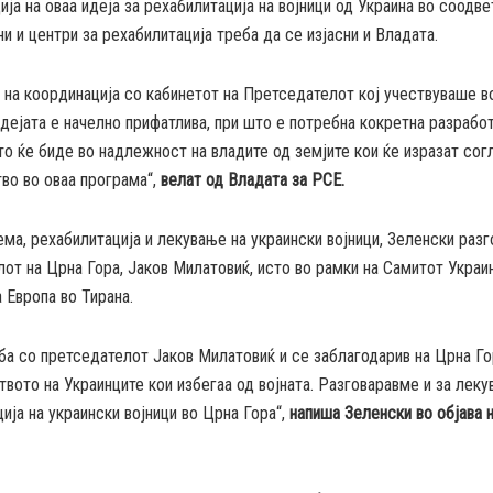
ија на оваа идеја за рехабилитација на војници од Украина во соодве
и и центри за рехабилитација треба да се изјасни и Владата.
 на координација со кабинетот на Претседателот кој учествуваше в
идејата е начелно прифатлива, при што е потребна кокретна разработ
о ќе биде во надлежност на владите од земјите кои ќе изразат сог
во во оваа програма“,
велат од Владата за РСЕ.
ема, рехабилитација и лекување на украински војници, Зеленски разг
от на Црна Гора, Јаков Милатовиќ, исто во рамки на Самитот Украи
 Европа во Тирана.
а со претседателот Јаков Милатовиќ и се заблагодарив на Црна Го
вото на Украинците кои избегаа од војната. Разговаравме и за леку
ија на украински војници во Црна Гора“,
напиша Зеленски во објава 