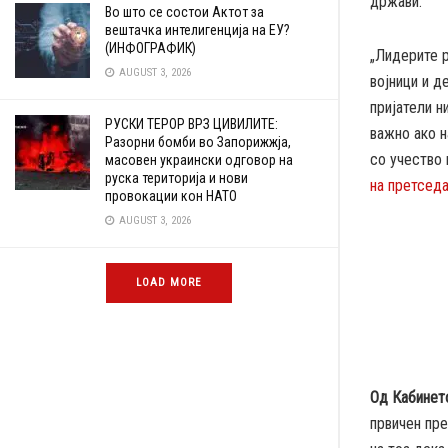
држави.
Во што се состои Актот за
вештачка интелигенција на ЕУ?
(ИНФОГРАФИК)
„Лидерите р
AUGUST 3, 2026
војници и д
пријатели н
РУСКИ ТЕРОР ВРЗ ЦИВИЛИТЕ:
важно ако н
Разорни бомби во Запорижжја,
со учество 
масовен украински одговор на
руска територија и нови
на претседа
провокации кон НАТО
AUGUST 3, 2026
LOAD MORE
Од Кабинет
првичен пре