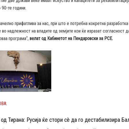
 тие две држави веќе имаат искуство и капацитети за рехабилитациј
 90-те години.
начелно прифатлива за нас, при што е потребна кокретна разработка
 во надлежност на владите од земјите кои ќе изразат согласност д
оваа програма“,
велат од Кабинетот на Пендаровски за РСЕ.
ОВА:
од Тирана: Русија ќе стори сè да го дестабилизира Ба