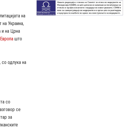
литацијата на
т на Украина,
 и на Црна
 Европа
што
 со одлука на
та со
разговор се
тар за
лканските