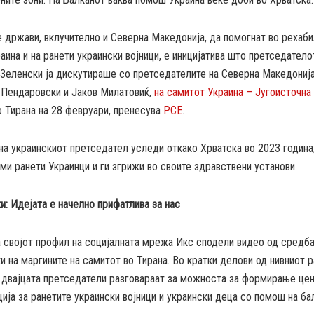
 држави, вклучително и Северна Македонија, да помогнат во рехаби
аина и на ранети украински војници, е иницијатива што претседатело
Зеленски ја дискутираше со претседателите на Северна Македонија
о Пендаровски и Јаков Милатовиќ,
на самитот Украина – Југоисточна
 Тирана на 28 февруари, пренесува
РСЕ
.
а украинскиот претседател уследи откако Хрватска во 2023 година,
ми ранети Украинци и ги згрижи во своите здравствени установи.
: Идејата е начелно прифатлива за нас
а својот профил на социјалната мрежа Икс сподели видео од средба
 на маргините на самитот во Тирана. Во кратки делови од нивниот 
 двајцата претседатели разговараат за можноста за формирање цен
ија за ранетите украински војници и украински деца со помош на ба