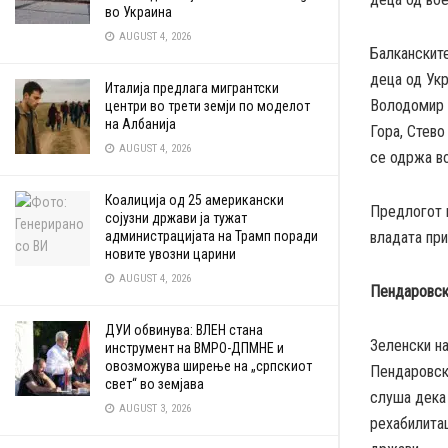
во Украина
AUGUST 4, 2026
Балканските
деца од Укр
Италија предлага мигрантски
Володомир 
центри во трети земји по моделот
на Албанија
Гора, Стев
AUGUST 4, 2026
се одржа во
Коалиција од 25 американски
Предлогот н
сојузни држави ја тужат
администрацијата на Трамп поради
владата при
новите увозни царини
AUGUST 4, 2026
Пендаровски
ДУИ обвинува: ВЛЕН стана
Зеленски н
инструмент на ВМРО-ДПМНЕ и
овозможува ширење на „српскиот
Пендаровски
свет“ во земјава
слуша дека
AUGUST 3, 2026
рехабилитац