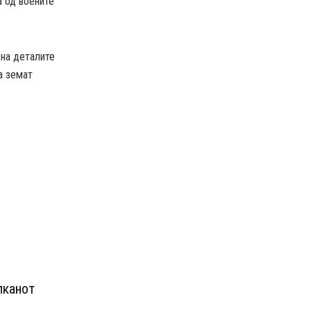
а од воените
 на деталите
а земат
лканот