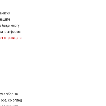
раински
 нашите
е биде многу
ква платформа
ет страницата
ува збор за
Гора, со оглед