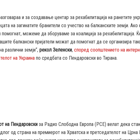
азговараа и за создавање центар за рехабилитација на ранетите ук
ецата на загинатите бранители со учество на балканските земји. Ако
и помогнат, можеме да зборуваме за коалиција за рехабилитација. Ќ
ашите балкански пријатели можат да помогнат да се организира та
на различни земји“,
рекол Зеленски
,
според соопштението на интерн
телот на Украина
по средбата со Пендаровски во Тирана.
от на Пендаровски
за Радио Слободна Европа (РСЕ) велат дека стан
длог од страна на премиерот на Хрватска и претседателот на Црна 