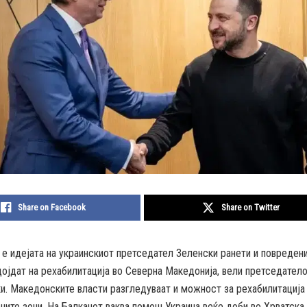
Share on Facebook
Share on Twitter
е идејата на украинскиот претседател Зеленски ранети и повреден
дојдат на рехабилитација во Северна Македонија, вели претседател
и. Македонските власти разгледуваат и можност за рехабилитација 
ните зони. На Балканот ваква помош Украина веќе доби во Хрватска.