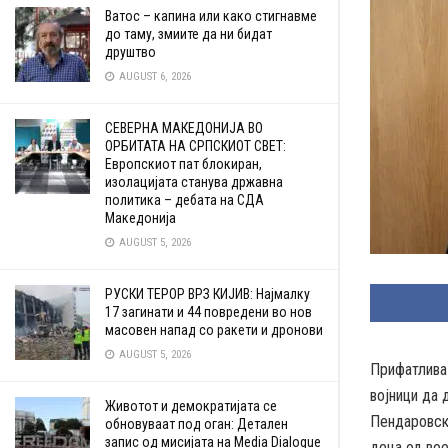
Ватос – капина или како стигнавме
до таму, змиите да ни бидат
друштво
AUGUST 6, 2026
СЕВЕРНА МАКЕДОНИЈА ВО
ОРБИТАТА НА СРПСКИОТ СВЕТ:
Европскиот пат блокиран,
изолацијата станува државна
политика – дебата на СДА
Македонија
AUGUST 5, 2026
РУСКИ ТЕРОР ВРЗ КИЈИВ: Најмалку
17 загинати и 44 повредени во нов
масовен напад со ракети и дронови
AUGUST 5, 2026
Прифатлива 
војници да 
Животот и демократијата се
Пендаровск
обновуваат под оган: Детален
запис од мисијата на Media Dialogue
деца од вое