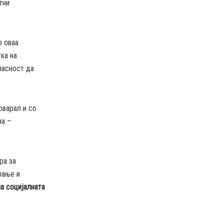
тни
о оваа
ка на
ласност да
оварал и со
на –
ра за
вање и
на социјалната