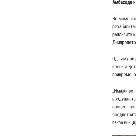
Амбасада на
Во моменто
рехабилитац
ранливите к
Днипропетр
Од таму обј
воени дејст
привремено 
„Имајќи во 
воздушната 
процес, кул
соодветните
ваква инициј